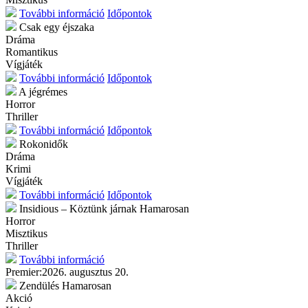
További információ
Időpontok
Csak egy éjszaka
Dráma
Romantikus
Vígjáték
További információ
Időpontok
A jégrémes
Horror
Thriller
További információ
Időpontok
Rokonidők
Dráma
Krimi
Vígjáték
További információ
Időpontok
Insidious – Köztünk járnak
Hamarosan
Horror
Misztikus
Thriller
További információ
Premier:
2026. augusztus 20.
Zendülés
Hamarosan
Akció