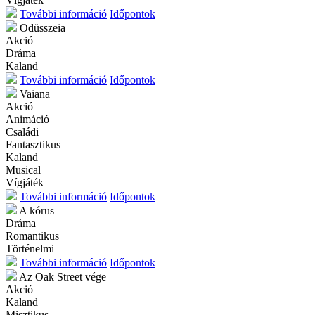
További információ
Időpontok
Odüsszeia
Akció
Dráma
Kaland
További információ
Időpontok
Vaiana
Akció
Animáció
Családi
Fantasztikus
Kaland
Musical
Vígjáték
További információ
Időpontok
A kórus
Dráma
Romantikus
Történelmi
További információ
Időpontok
Az Oak Street vége
Akció
Kaland
Misztikus