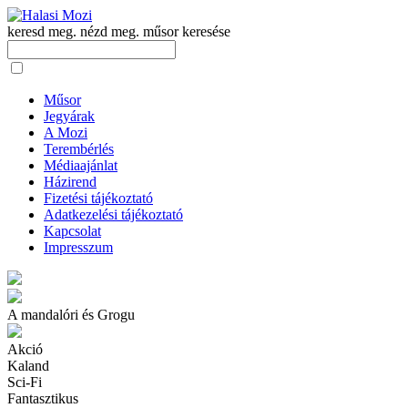
keresd meg. nézd meg.
műsor keresése
Műsor
Jegyárak
A Mozi
Terembérlés
Médiaajánlat
Házirend
Fizetési tájékoztató
Adatkezelési tájékoztató
Kapcsolat
Impresszum
A mandalóri és Grogu
Akció
Kaland
Sci-Fi
Fantasztikus