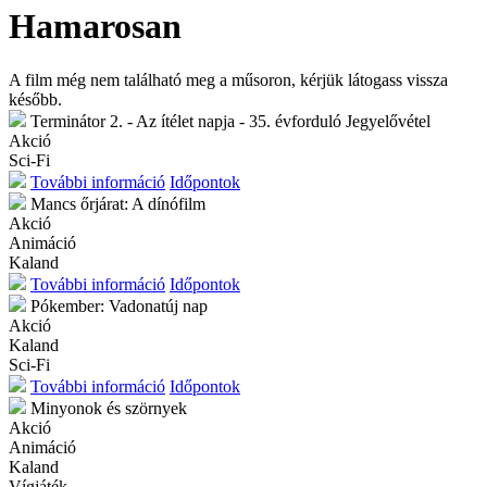
Hamarosan
A film még nem található meg a műsoron, kérjük látogass vissza
később.
Terminátor 2. - Az ítélet napja - 35. évforduló
Jegyelővétel
Akció
Sci-Fi
További információ
Időpontok
Mancs őrjárat: A dínófilm
Akció
Animáció
Kaland
További információ
Időpontok
Pókember: Vadonatúj nap
Akció
Kaland
Sci-Fi
További információ
Időpontok
Minyonok és szörnyek
Akció
Animáció
Kaland
Vígjáték