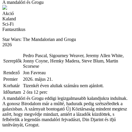
A mandalóri és Grogu
Akció
Kaland
Sci-Fi
Fantasztikus
Star Wars: The Mandalorian and Grogu
2026
Pedro Pascal, Sigourney Weaver, Jeremy Allen White,
Szereplők
Jonny Coyne, Hemky Madera, Steve Blum, Martin
Scorsese
Rendező
Jon Favreau
Premier
2026. május 21.
Korhatár
Tizenkét éven aluliak számára nem ajánlott.
Időtartam
2 óra 12 perc
A mandalóri és Grogu eddigi legizgalmasabb kalandjukra indulnak.
A gonosz Birodalom már a múlté, haduraik pedig szétszéledtek a
galaxisban. A szárnyait bontogató Új Köztársaság mindent megtesz
azért, hogy megvédje mindazt, amiért a lázadók küzdöttek, s
felbérelik a legendás mandalóri fejvadászt, Din Djarint és ifjú
tanítványát, Grogut.