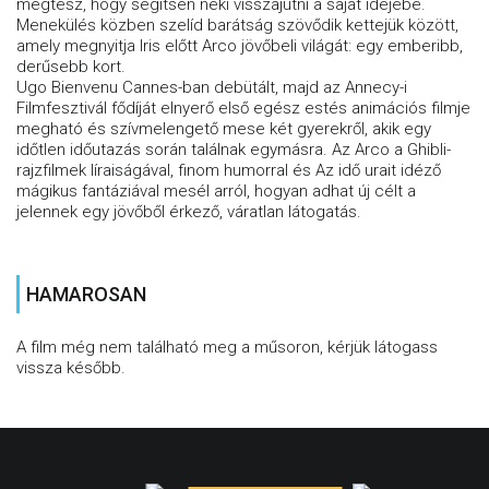
megtesz, hogy segítsen neki visszajutni a saját idejébe.
Menekülés közben szelíd barátság szövődik kettejük között,
amely megnyitja Iris előtt Arco jövőbeli világát: egy emberibb,
derűsebb kort.
Ugo Bienvenu Cannes-ban debütált, majd az Annecy-i
Filmfesztivál fődíját elnyerő első egész estés animációs filmje
megható és szívmelengető mese két gyerekről, akik egy
időtlen időutazás során találnak egymásra. Az Arco a Ghibli-
rajzfilmek líraiságával, finom humorral és Az idő urait idéző
mágikus fantáziával mesél arról, hogyan adhat új célt a
jelennek egy jövőből érkező, váratlan látogatás.
HAMAROSAN
A film még nem található meg a műsoron, kérjük látogass
vissza később.