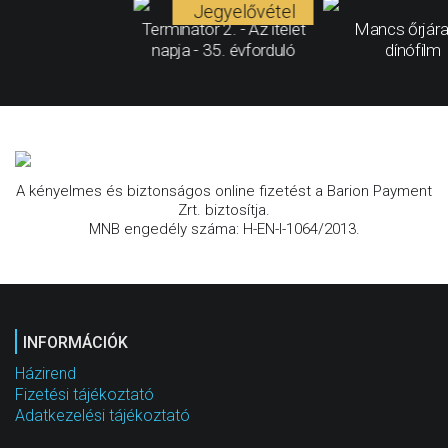
Jegyelővétel
Terminátor 2. - Az ítélet
Mancs őrjára
napja - 35. évforduló
dínófilm
A kényelmes és biztonságos online fizetést a Barion Payment
Zrt. biztosítja.
MNB engedély száma: H-EN-I-1064/2013.
INFORMÁCIÓK
Házirend
Fizetési tájékoztató
Adatkezelési tájékoztató