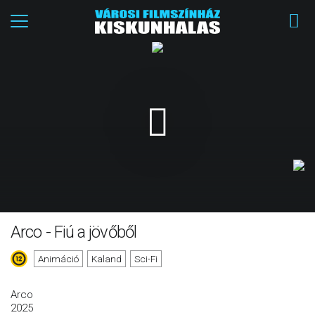
Arco - Fiú a jövőből
Animáció
Kaland
Sci-Fi
Arco
2025