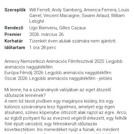
Szereplők
Will Ferrell, Andy Samberg, America Ferrera, Louis
Garrel, Vincent Macaigne, Swann Arlaud, William
Lebghil
Rendező
Ugo Bienvenu, Gilles Cazaux
Premier
2026. március 26.
Korhatár
Tizenkét éven aluliak számára nem ajánlott.
Időtartam
1 óra 28 perc
Annecy Nemzetközi Animációs Filmfesztivál 2025: Legjobb
animációs nagyjátékfilm
Európa Filmdíj 2026: Legjobb animációs nagyjátékfilm
Oscar 2026: Legjobb animációs nagyjátékfilm - jelölés
Mi lenne, ha a szivárványok valójában az eget átszelő
időutazók lennének?
A nem túl távoli jövőben egy magányos kislány, Iris egy
különös szivárványra lesz figyelmes, amelyet egy égen
átsuhanó, színes köpenybe öltözött alak rajzol az égre. Arco,
az égből pottyant fiú az évezred végéről érkezett, egy felhők
fölé épült városból, egy félresikerült időutazás
következtében. Iris menedéket nyújt a fiúnak, és mindent