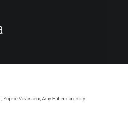
a
iu, Sophie Vavasseur, Amy Huberman, Rory