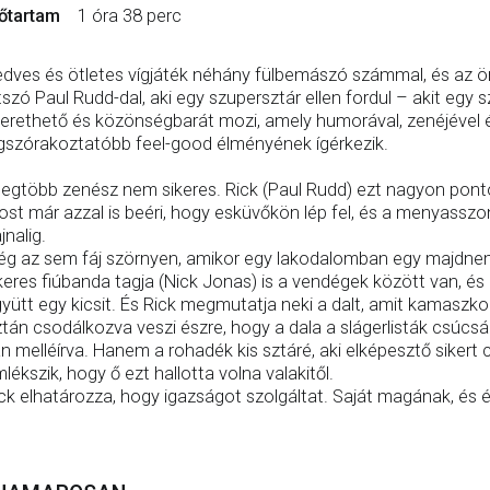
őtartam
1 óra 38 perc
dves és ötletes vígjáték néhány fülbemászó számmal, és az ör
tszó Paul Rudd-dal, aki egy szupersztár ellen fordul – akit egy 
erethető és közönségbarát mozi, amely humorával, zenéjével és
gszórakoztatóbb feel-good élményének ígérkezik.
legtöbb zenész nem sikeres. Rick (Paul Rudd) ezt nagyon ponto
st már azzal is beéri, hogy esküvőkön lép fel, és a menyassz
jnalig.
g az sem fáj szörnyen, amikor egy lakodalomban egy majdnem 
keres fiúbanda tagja (Nick Jonas) is a vendégek között van, és
yütt egy kicsit. És Rick megmutatja neki a dalt, amit kamaszkor
tán csodálkozva veszi észre, hogy a dala a slágerlisták csúcsá
n melléírva. Hanem a rohadék kis sztáré, aki elképesztő sikert 
lékszik, hogy ő ezt hallotta volna valakitől.
ck elhatározza, hogy igazságot szolgáltat. Saját magának, és