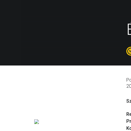
Po
2
S
R
P
Ko