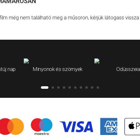
HAMAROSAN
film még nem található meg a műsoron, kérjük látogass vissza
túj nap
Minyonok és szörnyek
Odüsszeia