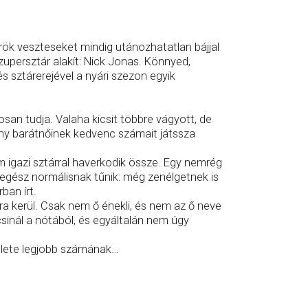
ök veszteseket mindig utánozhatatlan bájjal
szupersztár alakít: Nick Jonas. Könnyed,
 sztárerejével a nyári szezon egyik
san tudja. Valaha kicsit többre vágyott, de
ony barátnőinek kedvenc számait játssza
igazi sztárral haverkodik össze. Egy nemrég
 egész normálisnak tűnik: még zenélgetnek is
ban írt.
ra kerül. Csak nem ő énekli, és nem az ő neve
csinál a nótából, és egyáltalán nem úgy
 élete legjobb számának…