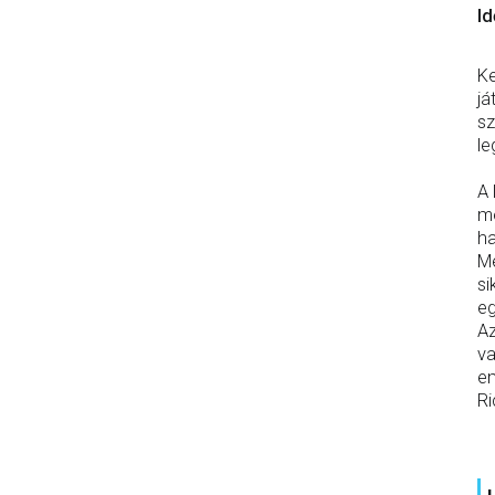
Id
Ke
já
sz
le
A 
mo
ha
Mé
si
eg
Az
va
em
Ri