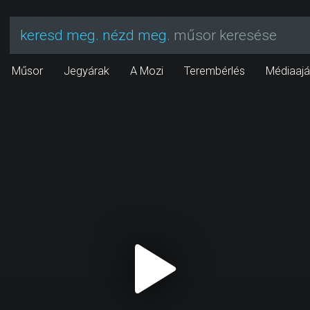
keresd meg. nézd meg.
műsor keresése
Műsor
Jegyárak
A Mozi
Terembérlés
Médiaajá