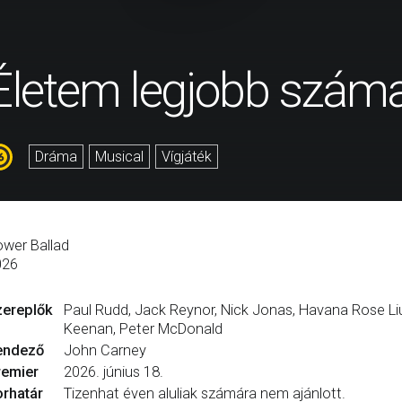
Életem legjobb szám
Dráma
Musical
Vígjáték
wer Ballad
026
zereplők
Paul Rudd, Jack Reynor, Nick Jonas, Havana Rose L
Keenan, Peter McDonald
endező
John Carney
remier
2026. június 18.
rhatár
Tizenhat éven aluliak számára nem ajánlott.