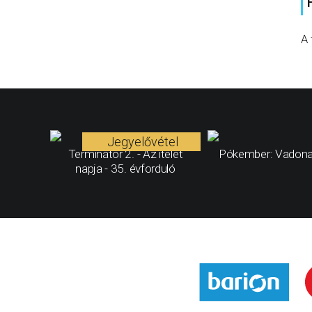
A 
Jegyelővétel
Terminátor 2. - Az ítélet
Pókember: Vadona
napja - 35. évforduló