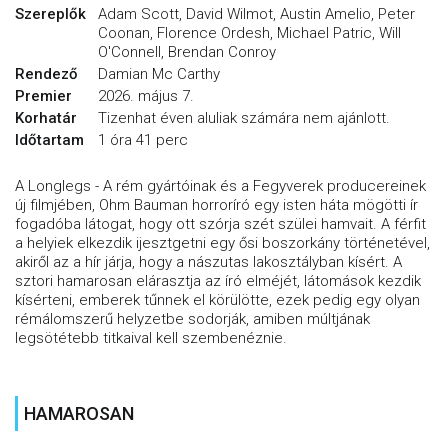
Szereplők
Adam Scott, David Wilmot, Austin Amelio, Peter
Coonan, Florence Ordesh, Michael Patric, Will
O'Connell, Brendan Conroy
Rendező
Damian Mc Carthy
Premier
2026. május 7.
Korhatár
Tizenhat éven aluliak számára nem ajánlott.
Időtartam
1 óra 41 perc
A Longlegs - A rém gyártóinak és a Fegyverek producereinek
új filmjében, Ohm Bauman horroríró egy isten háta mögötti ír
fogadóba látogat, hogy ott szórja szét szülei hamvait. A férfit
a helyiek elkezdik ijesztgetni egy ősi boszorkány történetével,
akiről az a hír járja, hogy a nászutas lakosztályban kísért. A
sztori hamarosan elárasztja az író elméjét, látomások kezdik
kísérteni, emberek tűnnek el körülötte, ezek pedig egy olyan
rémálomszerű helyzetbe sodorják, amiben múltjának
legsötétebb titkaival kell szembenéznie.
HAMAROSAN