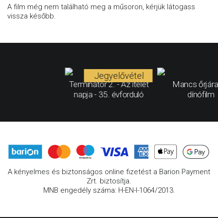
A film még nem található meg a műsoron, kérjük látogass
vissza később.
Jegyelővétel
Terminátor 2. - Az ítélet
Mancs őrjára
napja - 35. évforduló
dínófilm
A kényelmes és biztonságos online fizetést a Barion Payment
Zrt. biztosítja.
MNB engedély száma: H-EN-I-1064/2013.