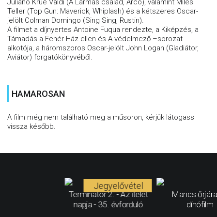
Juliano Krue Valdi (A Lármás család, Arco), valamint Miles
Teller (Top Gun: Maverick, Whiplash) és a kétszeres Oscar-
jelölt Colman Domingo (Sing Sing, Rustin).
A filmet a díjnyertes Antoine Fuqua rendezte, a Kiképzés, a
Támadás a Fehér Ház ellen és A védelmező –sorozat
alkotója, a háromszoros Oscar-jelölt John Logan (Gladiátor,
Aviátor) forgatókönyvéből.
HAMAROSAN
A film még nem található meg a műsoron, kérjük látogass
vissza később.
Jegyelővétel
Terminátor 2. - Az ítélet
Mancs őrjára
napja - 35. évforduló
dínófilm