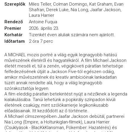
Szereplők
Miles Teller, Colman Domingo, Kat Graham, Evan
Shafran, Derek Luke, Nia Long, Jaafar Jackson,
Laura Harrier
Rendező
Antoine Fuqua
Premier
2026. április 23.
Korhatár
Tizenkét éven aluliak számára nem ajánlott.
Időtartam
2 óra 7 perc
A MICHAEL mozis portré a világ egyik legnagyobb hatású
művészének életéről és hagyatékáról. A film Michael Jackson
életét meséli el, túl a zenén, végigköveti páratlan tehetsége
felfedezésének útját a Jackson Five-tól egészen odáig,
amikor művészetének és kreatív ambícióinak lankadatlan
tüzét annak rendelte alá, hogy a világ legnagyobb
szórakoztatója legyen.
A film eleddig páratlan betekintést nyújt a nézőknek a legenda
kialakulásába. Tanúi lehetünk a popkirály színpadon kívüli
életének csakúgy, mint szólókarrierje legikonikusabb
előadásainak. Itt kezdődött az ő története.
A Michael címszerepében Jaafar Jackson debütál, partnerei
Nia Long (Empire, a Holtunkiglan-filmek), Laura Harrier
(Csuklyások - BlacKkKlansman, Pókember: Hazatérés) és