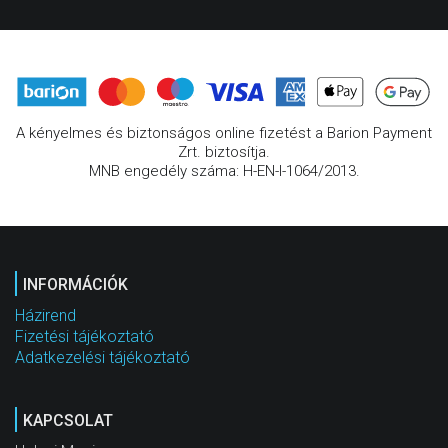
A kényelmes és biztonságos online fizetést a Barion Payment
Zrt. biztosítja.
MNB engedély száma: H-EN-I-1064/2013.
INFORMÁCIÓK
Házirend
Fizetési tájékoztató
Adatkezelési tájékoztató
KAPCSOLAT