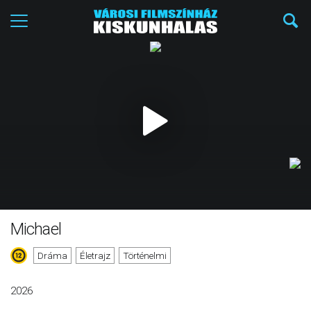
Michael
Dráma
Életrajz
Történelmi
2026