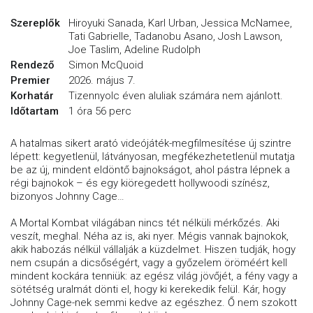
Szereplők
Hiroyuki Sanada, Karl Urban, Jessica McNamee,
Tati Gabrielle, Tadanobu Asano, Josh Lawson,
Joe Taslim, Adeline Rudolph
Rendező
Simon McQuoid
Premier
2026. május 7.
Korhatár
Tizennyolc éven aluliak számára nem ajánlott.
Időtartam
1 óra 56 perc
A hatalmas sikert arató videójáték-megfilmesítése új szintre
lépett: kegyetlenül, látványosan, megfékezhetetlenül mutatja
be az új, mindent eldöntő bajnokságot, ahol pástra lépnek a
régi bajnokok – és egy kiöregedett hollywoodi színész,
bizonyos Johnny Cage…
A Mortal Kombat világában nincs tét nélküli mérkőzés. Aki
veszít, meghal. Néha az is, aki nyer. Mégis vannak bajnokok,
akik habozás nélkül vállalják a küzdelmet. Hiszen tudják, hogy
nem csupán a dicsőségért, vagy a győzelem öröméért kell
mindent kockára tenniük: az egész világ jövőjét, a fény vagy a
sötétség uralmát dönti el, hogy ki kerekedik felül. Kár, hogy
Johnny Cage-nek semmi kedve az egészhez. Ő nem szokott