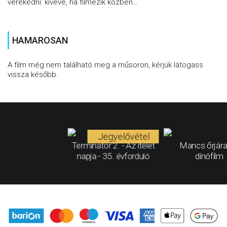
verekedni: kivéve, ha filmezik közben…
HAMAROSAN
A film még nem található meg a műsoron, kérjük látogass
vissza később.
Jegyelővétel
Terminátor 2. - Az ítélet
Mancs őrjára
napja - 35. évforduló
dínófilm