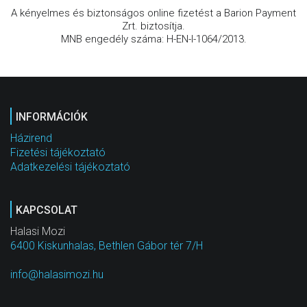
A kényelmes és biztonságos online fizetést a Barion Payment
Zrt. biztosítja.
MNB engedély száma: H-EN-I-1064/2013.
INFORMÁCIÓK
Házirend
Fizetési tájékoztató
Adatkezelési tájékoztató
KAPCSOLAT
Halasi Mozi
6400 Kiskunhalas, Bethlen Gábor tér 7/H
info@halasimozi.hu