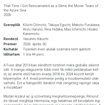
That Time I Got Reincarnated as a Slime the Movie: Tears of
the Azure Sea
2026
Szereplők
Kôichi Dômoto, Takuya Eguchi, Makoto Furukawa,
Anzu Haruno, Rina Hidaka, Mao Ichimichi, Hisako
Kanemoto
Rendező
Yasuhito Kikuchi
Premier
2026. április 30.
Korhatár
Tizenkét éven aluliak számára nem ajánlott.
Időtartam
1 óra 44 perc
A Fuse által 2013-ban elindított történet mára globális sikerré
vált. A manga világszerte több mint 56 millió példányban kelt
el, az anime első három évada 2018 és 2024 között került
képernyőre. A 4. évad premierje pedig a mozibemutató után
várható. Ezt a hiánypótló darabot már rengeteg rajongó várja
a mozikban!
Miután lezárul az új szövetség megnyitóünnepsége, Rimurut
és társait meghívja Hermesia, egy hatalmas elf birodalom égi