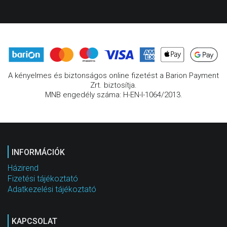
A kényelmes és biztonságos online fizetést a Barion Payment
Zrt. biztosítja.
MNB engedély száma: H-EN-I-1064/2013.
INFORMÁCIÓK
Házirend
Fizetési tájékoztató
Adatkezelési tájékoztató
KAPCSOLAT