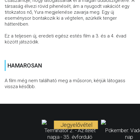
császárnője, hogy látogassanak el a magán üdülőszigetére. A
társaság élvezi rövid pihenését, ám a nyugodt vakációt egy
titokzatos nő, Yura megjelenése zavarja meg. Egy új
eseménysor bontakozik ki a végtelen, azúrkék tenger
hátterében.
Ez a teljesen új, eredeti egész estés film a 3. és a 4. évad
között játszódik.
HAMAROSAN
A film még nem található meg a műsoron, kérjük látogass
vissza később.
Jegyelővétel
Terminátor 2. - Az ítélet
Pókember: Vad
napja - 35. évforduló
nap