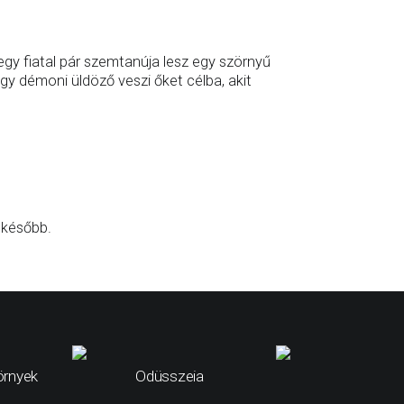
gy fiatal pár szemtanúja lesz egy szörnyű
gy démoni üldöző veszi őket célba, akit
 később.
örnyek
Odüsszeia
Vaiana