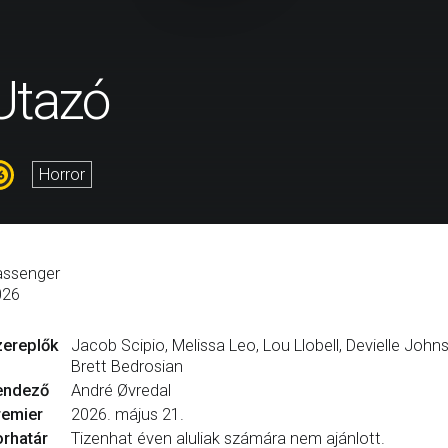
Utazó
Horror
assenger
026
zereplők
Jacob Scipio, Melissa Leo, Lou Llobell, Devielle Joh
Brett Bedrosian
endező
André Øvredal
remier
2026. május 21.
rhatár
Tizenhat éven aluliak számára nem ajánlott.