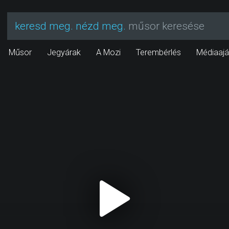
keresd meg. nézd meg.
műsor keresése
Műsor
Jegyárak
A Mozi
Terembérlés
Médiaajá