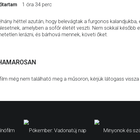
őtartam
1 óra 34 perc
hány héttel azután, hogy belevágtak a furgonos kalandjukba, e
lesetnek, amelyben a sofőr életét veszti. Nem sokkal később e
hetetlen lerázni, és bárhová mennek, követi őket.
HAMAROSAN
film még nem található meg a műsoron, kérjük látogass vissza
ínófilm
Pókember: Vadonatúj nap
Minyonok és sz