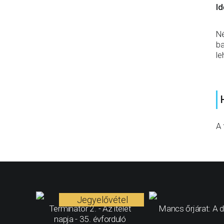
Id
Né
ba
le
A 
Jegyelővétel
Terminátor 2. - Az ítélet
Mancs őrjárat: A d
napja - 35. évforduló