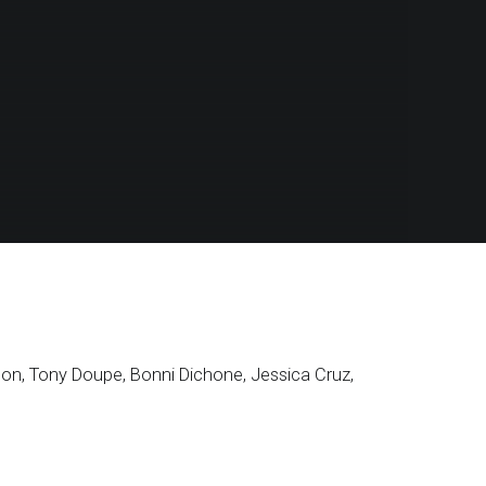
nson, Tony Doupe, Bonni Dichone, Jessica Cruz,