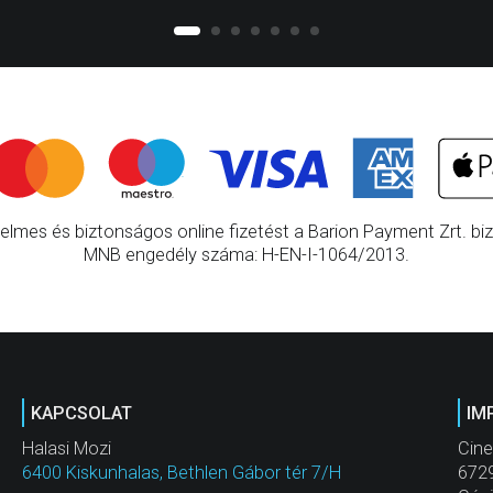
elmes és biztonságos online fizetést a Barion Payment Zrt. bizt
MNB engedély száma: H-EN-I-1064/2013.
KAPCSOLAT
IM
Halasi Mozi
Cine
6400 Kiskunhalas, Bethlen Gábor tér 7/H
6729