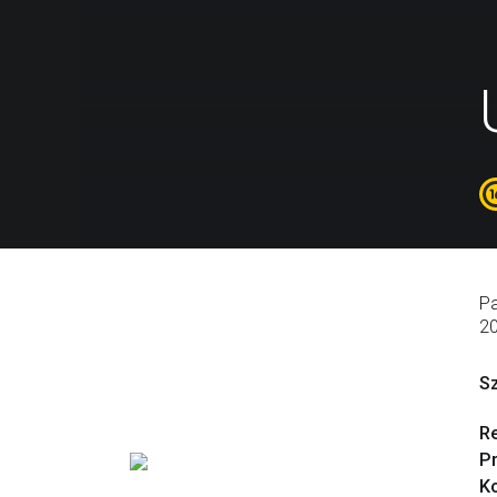
P
2
S
R
P
Ko