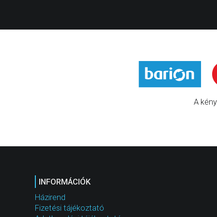
A kény
INFORMÁCIÓK
Házirend
Fizetési tájékoztató