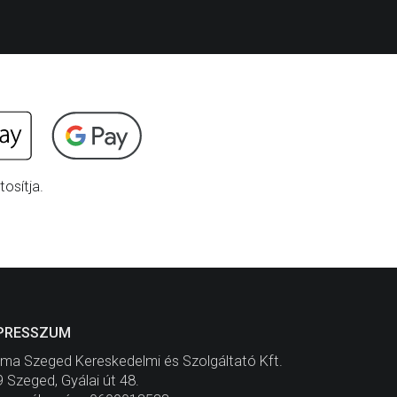
osítja.
PRESSZUM
ma Szeged Kereskedelmi és Szolgáltató Kft.
 Szeged, Gyálai út 48.