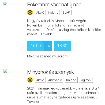
Pókember: Vadonatúj nap
Akció
Kaland
Sci-Fi
Négy év telt el. A Nincs hazaút végén
Pókember (Tom Holland) a magányt
választotta. Önként, a világ érdekében kitörölte
magát
…
Tovább
16:00
18:30
3D
Mikor lesz még műsoron?
Minyonok és szörnyek
Akció
Animáció
Kaland
Vígjáték
2024 nyarának legviccesebb vígjátéka, a Gru 4
után az Illumination kiterjeszti vidám animációs
univerzumát egy fergeteges új fejezetben,
…
Tovább