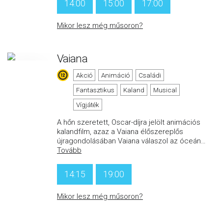
14:00
15:00
17:00
Mikor lesz még műsoron?
Vaiana
Akció
Animáció
Családi
Fantasztikus
Kaland
Musical
Vígjáték
A hőn szeretett, Oscar-díjra jelölt animációs
kalandfilm, azaz a Vaiana élőszereplős
újragondolásában Vaiana válaszol az óceán
…
Tovább
14:15
19:00
Mikor lesz még műsoron?