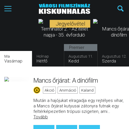
Jegyelővétel
Terminátor 2. - Az ítélet
Mancs őrjára
napja - 35. évforduló
dínófilm
Premier
Ma
Holnap
Augusztus 11.
Augusztus 12.
Vasárnap
Hétfő
Kedd
Szerda
Mancs őrjárat: A dínófilm
Akció
Animáció
Kaland
Miután a hajójukat elragadja egy rejtélyes vihar,
a Mancs őrjárat kutyusai zátonyra futnak egy
feltérképezetlen trópusi szigeten, ami
…
Tovább