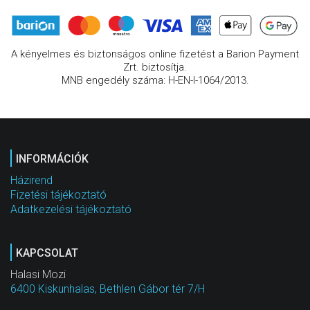
A kényelmes és biztonságos online fizetést a Barion Payment
Zrt. biztosítja.
MNB engedély száma: H-EN-I-1064/2013.
INFORMÁCIÓK
Házirend
Fizetési tájékoztató
Adatkezelési tájékoztató
KAPCSOLAT
Halasi Mozi
6400 Kiskunhalas, Bethlen Gábor tér 7/H