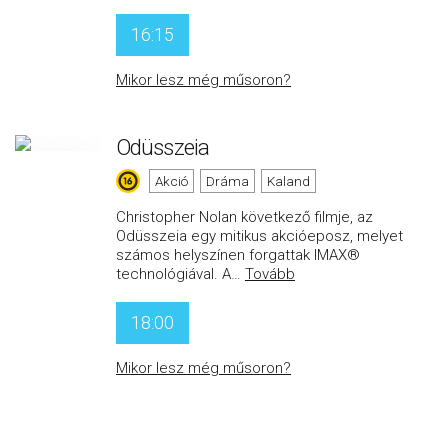
16:15
Mikor lesz még műsoron?
Odüsszeia
Akció
Dráma
Kaland
Christopher Nolan következő filmje, az
Odüsszeia egy mitikus akcióeposz, melyet
számos helyszínen forgattak IMAX®
technológiával. A
…
Tovább
18:00
Mikor lesz még műsoron?