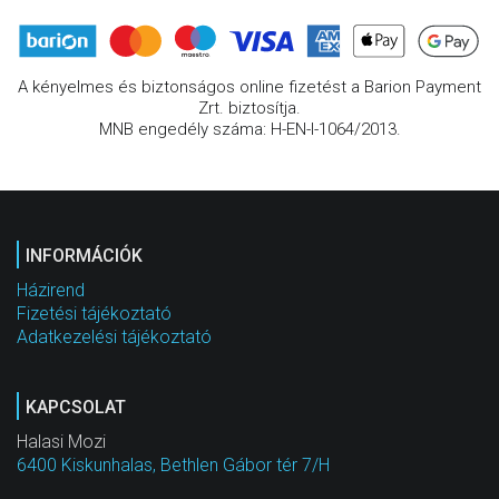
A kényelmes és biztonságos online fizetést a Barion Payment
Zrt. biztosítja.
MNB engedély száma: H-EN-I-1064/2013.
INFORMÁCIÓK
Házirend
Fizetési tájékoztató
Adatkezelési tájékoztató
KAPCSOLAT
Halasi Mozi
6400 Kiskunhalas, Bethlen Gábor tér 7/H