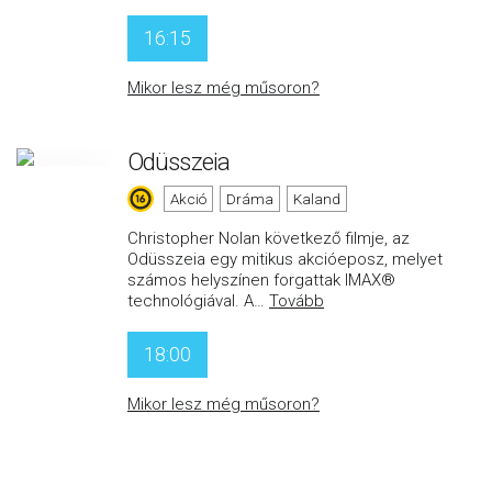
16:15
Mikor lesz még műsoron?
Odüsszeia
Akció
Dráma
Kaland
Christopher Nolan következő filmje, az
Odüsszeia egy mitikus akcióeposz, melyet
számos helyszínen forgattak IMAX®
technológiával. A
…
Tovább
18:00
Mikor lesz még műsoron?