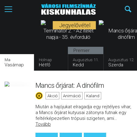
Jegyelővétel
Terminátor 2. - Az ítélet
Mancs őrjára
napja - 35. évforduló
dínófilm
Premier
Ma
Holnap
Augusztus 11.
Augusztus 12.
Vasárnap
Hétfő
Kedd
Szerda
Mancs őrjárat: A dínófilm
Akció
Animáció
Kaland
Miután a hajójukat elragadja egy rejtélyes vihar,
a Mancs őrjárat kutyusai zátonyra futnak egy
feltérképezetlen trópusi szigeten, ami
…
Tovább