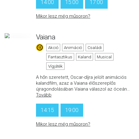
14:00
15:00
17:00
Mikor lesz még műsoron?
Vaiana
Akció
Animáció
Családi
Fantasztikus
Kaland
Musical
Vígjáték
A hőn szeretett, Oscar-díjra jelölt animációs
kalandfilm, azaz a Vaiana élőszereplős
újragondolásában Vaiana válaszol az óceán
…
Tovább
14:15
19:00
Mikor lesz még műsoron?