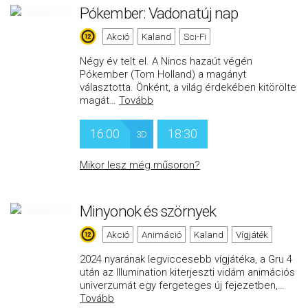
Pókember: Vadonatúj nap
Akció
Kaland
Sci-Fi
Négy év telt el. A Nincs hazaút végén
Pókember (Tom Holland) a magányt
választotta. Önként, a világ érdekében kitörölte
magát
…
Tovább
16:00
18:30
3D
Mikor lesz még műsoron?
Minyonok és szörnyek
Akció
Animáció
Kaland
Vígjáték
2024 nyarának legviccesebb vígjátéka, a Gru 4
után az Illumination kiterjeszti vidám animációs
univerzumát egy fergeteges új fejezetben,
…
Tovább