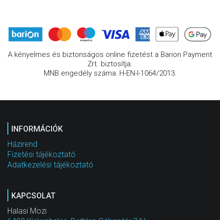
A kényelmes és biztonságos online fizetést a Barion Payment
Zrt. biztosítja.
MNB engedély száma: H-EN-I-1064/2013.
INFORMÁCIÓK
Házirend
Fizetési tájékoztató
Adatkezelési tájékoztató
KAPCSOLAT
Halasi Mozi