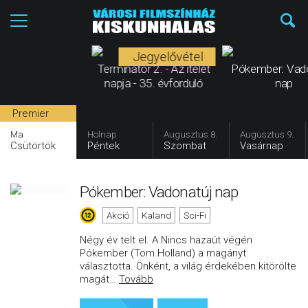
Jegyelővétel
Terminátor 2. - Az ítélet
Pókember: Vad
napja - 35. évforduló
nap
Premier
Ma
Holnap
Augusztus 8.
Augusztus 9.
Csütörtök
Péntek
Szombat
Vasárnap
Pókember: Vadonatúj nap
Akció
Kaland
Sci-Fi
Négy év telt el. A Nincs hazaút végén
Pókember (Tom Holland) a magányt
választotta. Önként, a világ érdekében kitörölte
magát
…
Tovább