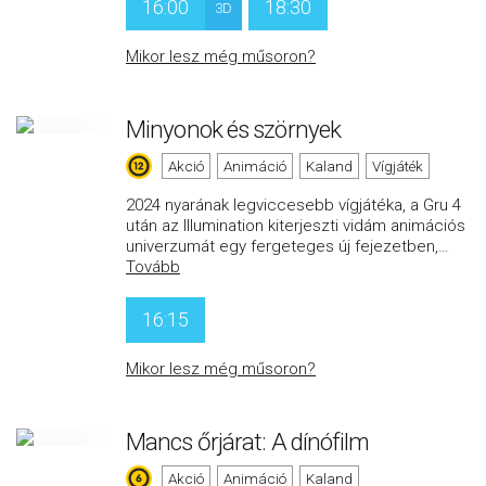
16:00
18:30
3D
Mikor lesz még műsoron?
Minyonok és szörnyek
Akció
Animáció
Kaland
Vígjáték
2024 nyarának legviccesebb vígjátéka, a Gru 4
után az Illumination kiterjeszti vidám animációs
univerzumát egy fergeteges új fejezetben,
…
Tovább
16:15
Mikor lesz még műsoron?
Mancs őrjárat: A dínófilm
Akció
Animáció
Kaland