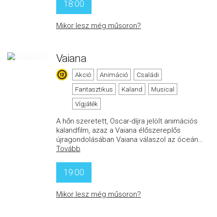
18:00
Mikor lesz még műsoron?
Vaiana
Akció
Animáció
Családi
Fantasztikus
Kaland
Musical
Vígjáték
A hőn szeretett, Oscar-díjra jelölt animációs
kalandfilm, azaz a Vaiana élőszereplős
újragondolásában Vaiana válaszol az óceán
…
Tovább
19:00
Mikor lesz még műsoron?