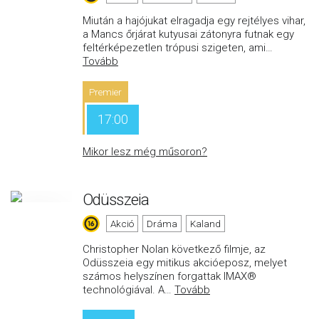
Miután a hajójukat elragadja egy rejtélyes vihar,
a Mancs őrjárat kutyusai zátonyra futnak egy
feltérképezetlen trópusi szigeten, ami
…
Tovább
Premier
17:00
Mikor lesz még műsoron?
Odüsszeia
Akció
Dráma
Kaland
Christopher Nolan következő filmje, az
Odüsszeia egy mitikus akcióeposz, melyet
számos helyszínen forgattak IMAX®
technológiával. A
…
Tovább