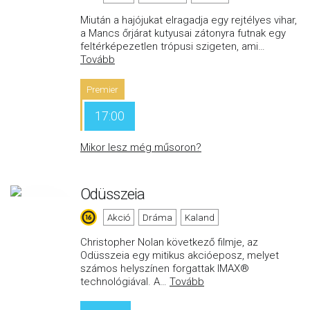
Miután a hajójukat elragadja egy rejtélyes vihar,
a Mancs őrjárat kutyusai zátonyra futnak egy
feltérképezetlen trópusi szigeten, ami
…
Tovább
Premier
17:00
Mikor lesz még műsoron?
Odüsszeia
Akció
Dráma
Kaland
Christopher Nolan következő filmje, az
Odüsszeia egy mitikus akcióeposz, melyet
számos helyszínen forgattak IMAX®
technológiával. A
…
Tovább