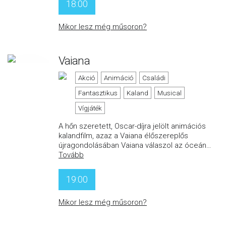
18:00
Mikor lesz még műsoron?
Vaiana
Akció
Animáció
Családi
Fantasztikus
Kaland
Musical
Vígjáték
A hőn szeretett, Oscar-díjra jelölt animációs
kalandfilm, azaz a Vaiana élőszereplős
újragondolásában Vaiana válaszol az óceán
…
Tovább
19:00
Mikor lesz még műsoron?