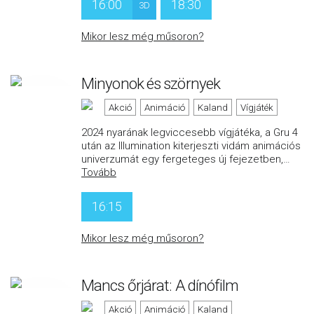
16:00
18:30
3D
Mikor lesz még műsoron?
Minyonok és szörnyek
Akció
Animáció
Kaland
Vígjáték
2024 nyarának legviccesebb vígjátéka, a Gru 4
után az Illumination kiterjeszti vidám animációs
univerzumát egy fergeteges új fejezetben,
…
Tovább
16:15
Mikor lesz még műsoron?
Mancs őrjárat: A dínófilm
Akció
Animáció
Kaland