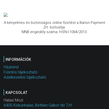
A kényelmes és biztonságos online fizetést a Barion Payment
Zrt. biztosítja.
MNB engedély száma: H-EN-I-1064/2013.
INFORMÁCIÓK
Házirend
Fizetési tájékoztató
Adatkezelési tájékoztató
KAPCSOLAT
Halasi Mozi
6400 Kiskunhalas, Bethlen Gábor tér 7/H