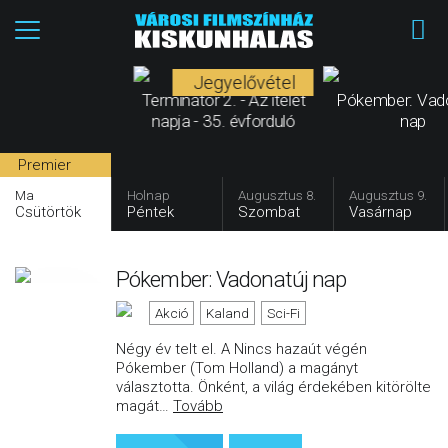
Jegyelővétel
Terminátor 2. - Az ítélet
Pókember: Vad
napja - 35. évforduló
nap
Premier
Ma
Holnap
Augusztus 8.
Augusztus 9.
Csütörtök
Péntek
Szombat
Vasárnap
Pókember: Vadonatúj nap
Akció
Kaland
Sci-Fi
Négy év telt el. A Nincs hazaút végén
Pókember (Tom Holland) a magányt
választotta. Önként, a világ érdekében kitörölte
magát
…
Tovább