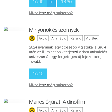
16:00
18:30
3D
Mikor lesz még műsoron?
Minyonok és szörnyek
Akció
Animáció
Kaland
Vígjáték
2024 nyarának legviccesebb vígjátéka, a Gru 4
után az Illumination kiterjeszti vidám animációs
univerzumát egy fergeteges új fejezetben,
…
Tovább
16:15
Mikor lesz még műsoron?
Mancs őrjárat: A dínófilm
Akció
Animáció
Kaland