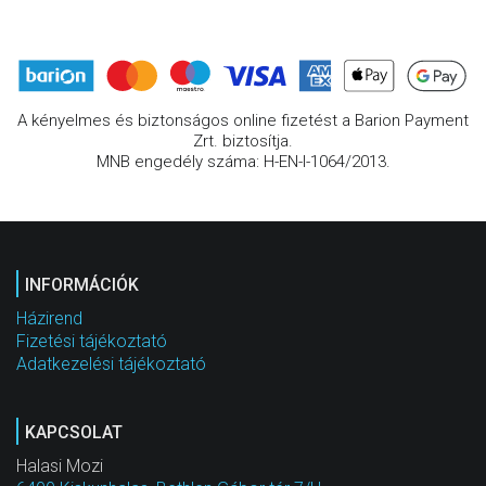
A kényelmes és biztonságos online fizetést a Barion Payment
Zrt. biztosítja.
MNB engedély száma: H-EN-I-1064/2013.
INFORMÁCIÓK
Házirend
Fizetési tájékoztató
Adatkezelési tájékoztató
KAPCSOLAT
Halasi Mozi