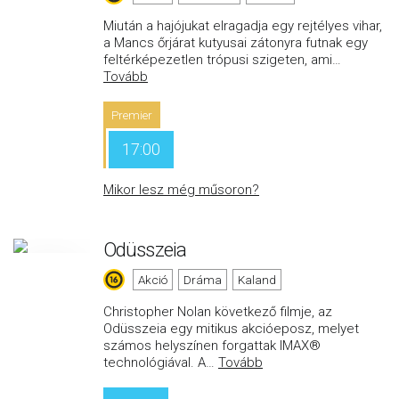
Miután a hajójukat elragadja egy rejtélyes vihar,
a Mancs őrjárat kutyusai zátonyra futnak egy
feltérképezetlen trópusi szigeten, ami
…
Tovább
Premier
17:00
Mikor lesz még műsoron?
Odüsszeia
Akció
Dráma
Kaland
Christopher Nolan következő filmje, az
Odüsszeia egy mitikus akcióeposz, melyet
számos helyszínen forgattak IMAX®
technológiával. A
…
Tovább