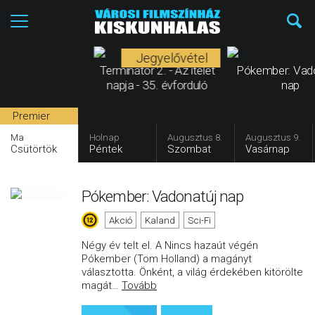
Jegyelővétel
Terminátor 2. - Az ítélet
Pókember: Vad
napja - 35. évforduló
nap
Premier
Ma
Holnap
Augusztus 8.
Augusztus 9.
Csütörtök
Péntek
Szombat
Vasárnap
Pókember: Vadonatúj nap
Akció
Kaland
Sci-Fi
Négy év telt el. A Nincs hazaút végén
Pókember (Tom Holland) a magányt
választotta. Önként, a világ érdekében kitörölte
magát
…
Tovább