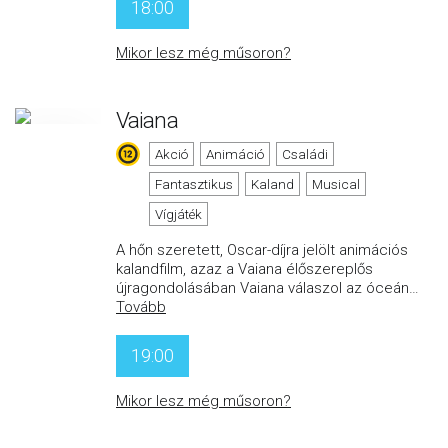
18:00
Mikor lesz még műsoron?
Vaiana
Akció
Animáció
Családi
Fantasztikus
Kaland
Musical
Vígjáték
A hőn szeretett, Oscar-díjra jelölt animációs
kalandfilm, azaz a Vaiana élőszereplős
újragondolásában Vaiana válaszol az óceán
…
Tovább
19:00
Mikor lesz még műsoron?