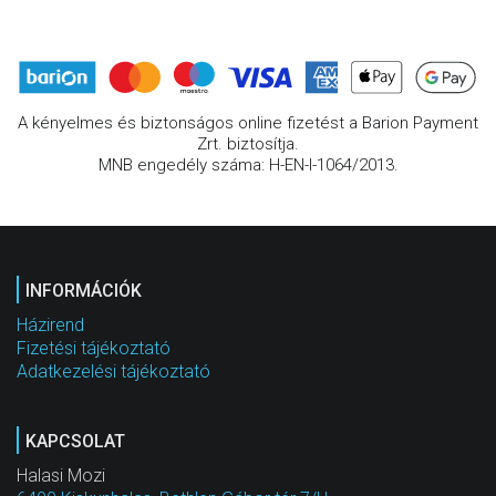
A kényelmes és biztonságos online fizetést a Barion Payment
Zrt. biztosítja.
MNB engedély száma: H-EN-I-1064/2013.
INFORMÁCIÓK
Házirend
Fizetési tájékoztató
Adatkezelési tájékoztató
KAPCSOLAT
Halasi Mozi