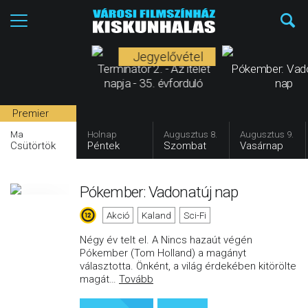
Jegyelővétel
Terminátor 2. - Az ítélet
Pókember: Vad
napja - 35. évforduló
nap
Premier
Ma
Holnap
Augusztus 8.
Augusztus 9.
Csütörtök
Péntek
Szombat
Vasárnap
Pókember: Vadonatúj nap
Akció
Kaland
Sci-Fi
Négy év telt el. A Nincs hazaút végén
Pókember (Tom Holland) a magányt
választotta. Önként, a világ érdekében kitörölte
magát
…
Tovább