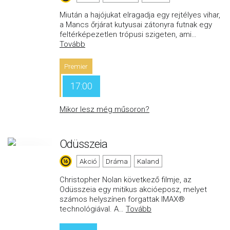
Miután a hajójukat elragadja egy rejtélyes vihar,
a Mancs őrjárat kutyusai zátonyra futnak egy
feltérképezetlen trópusi szigeten, ami
…
Tovább
Premier
17:00
Mikor lesz még műsoron?
Odüsszeia
Akció
Dráma
Kaland
Christopher Nolan következő filmje, az
Odüsszeia egy mitikus akcióeposz, melyet
számos helyszínen forgattak IMAX®
technológiával. A
…
Tovább