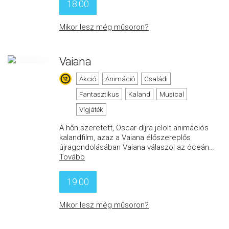
18:00
Mikor lesz még műsoron?
Vaiana
Akció
Animáció
Családi
Fantasztikus
Kaland
Musical
Vígjáték
A hőn szeretett, Oscar-díjra jelölt animációs
kalandfilm, azaz a Vaiana élőszereplős
újragondolásában Vaiana válaszol az óceán
…
Tovább
19:00
Mikor lesz még műsoron?