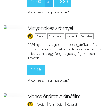
16:00
18:30
3D
Mikor lesz még műsoron?
Minyonok és szörnyek
Akció
Animáció
Kaland
Vígjáték
2024 nyarának legviccesebb vígjátéka, a Gru 4
után az Illumination kiterjeszti vidám animációs
univerzumát egy fergeteges új fejezetben,
…
Tovább
16:15
Mikor lesz még műsoron?
Mancs őrjárat: A dínófilm
Akció
Animáció
Kaland