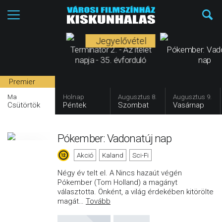
Jegyelővétel
Terminátor 2. - Az ítélet
Pókember: Vad
napja - 35. évforduló
nap
Premier
Ma
Holnap
Augusztus 8.
Augusztus 9.
Csütörtök
Péntek
Szombat
Vasárnap
Pókember: Vadonatúj nap
Akció
Kaland
Sci-Fi
Négy év telt el. A Nincs hazaút végén
Pókember (Tom Holland) a magányt
választotta. Önként, a világ érdekében kitörölte
magát
…
Tovább