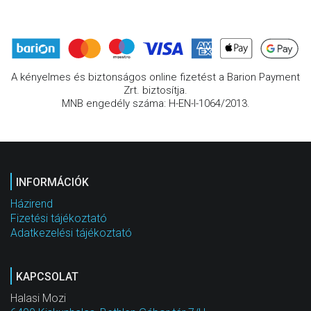
A kényelmes és biztonságos online fizetést a Barion Payment
Zrt. biztosítja.
MNB engedély száma: H-EN-I-1064/2013.
INFORMÁCIÓK
Házirend
Fizetési tájékoztató
Adatkezelési tájékoztató
KAPCSOLAT
Halasi Mozi