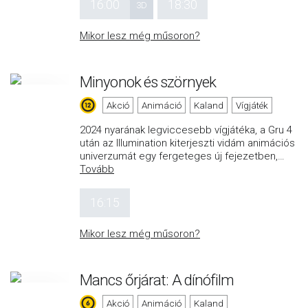
16:00
18:30
3D
Mikor lesz még műsoron?
Minyonok és szörnyek
Akció
Animáció
Kaland
Vígjáték
2024 nyarának legviccesebb vígjátéka, a Gru 4
után az Illumination kiterjeszti vidám animációs
univerzumát egy fergeteges új fejezetben,
…
Tovább
16:15
Mikor lesz még műsoron?
Mancs őrjárat: A dínófilm
Akció
Animáció
Kaland