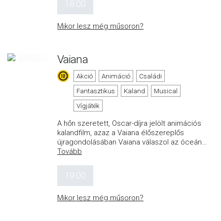
18:00
Mikor lesz még műsoron?
Vaiana
Akció
Animáció
Családi
Fantasztikus
Kaland
Musical
Vígjáték
A hőn szeretett, Oscar-díjra jelölt animációs
kalandfilm, azaz a Vaiana élőszereplős
újragondolásában Vaiana válaszol az óceán
…
Tovább
19:00
Mikor lesz még műsoron?