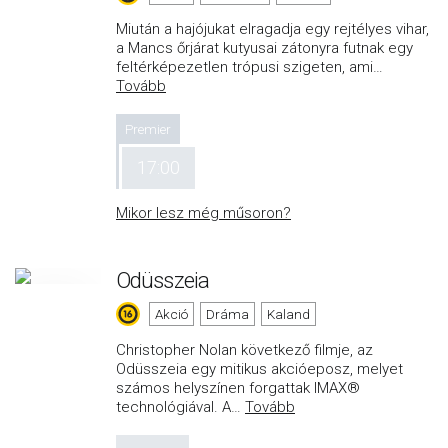
Miután a hajójukat elragadja egy rejtélyes vihar,
a Mancs őrjárat kutyusai zátonyra futnak egy
feltérképezetlen trópusi szigeten, ami
…
Tovább
Premier
17:00
Mikor lesz még műsoron?
Odüsszeia
Akció
Dráma
Kaland
Christopher Nolan következő filmje, az
Odüsszeia egy mitikus akcióeposz, melyet
számos helyszínen forgattak IMAX®
technológiával. A
…
Tovább