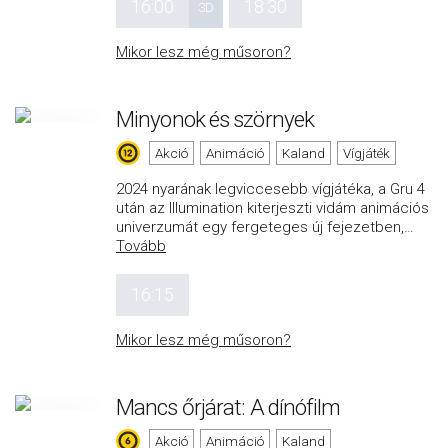
16:00
18:30
3D
Mikor lesz még műsoron?
Minyonok és szörnyek
Akció
Animáció
Kaland
Vígjáték
2024 nyarának legviccesebb vígjátéka, a Gru 4
után az Illumination kiterjeszti vidám animációs
univerzumát egy fergeteges új fejezetben,
…
Tovább
16:15
Mikor lesz még műsoron?
Mancs őrjárat: A dínófilm
Akció
Animáció
Kaland