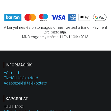
A kényelmes és biztonságos online fizetést a Barion Payment
Zrt. biztosítja.
MNB engedély száma: H-EN-I-1064/2013.
INFORMÁCIÓK
Házirend
Fizetési tájékoztató
Adatkezelési tájékoztató
KAPCSOLAT
Halasi Mozi