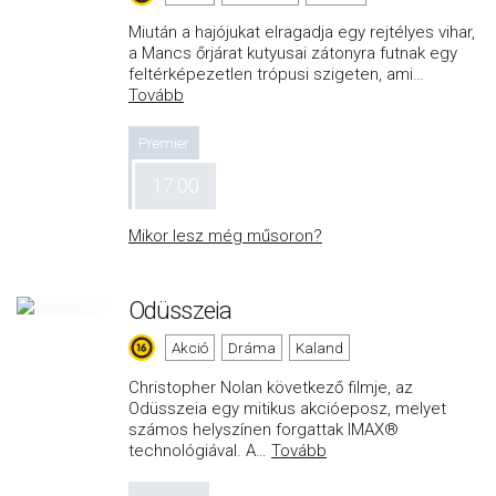
Miután a hajójukat elragadja egy rejtélyes vihar,
a Mancs őrjárat kutyusai zátonyra futnak egy
feltérképezetlen trópusi szigeten, ami
…
Tovább
Premier
17:00
Mikor lesz még műsoron?
Odüsszeia
Akció
Dráma
Kaland
Christopher Nolan következő filmje, az
Odüsszeia egy mitikus akcióeposz, melyet
számos helyszínen forgattak IMAX®
technológiával. A
…
Tovább