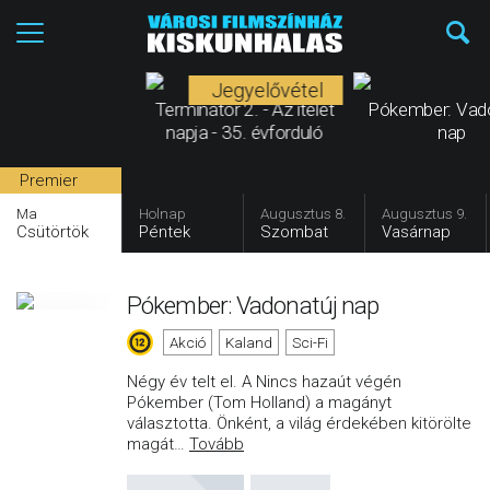
Jegyelővétel
Terminátor 2. - Az ítélet
Pókember: Vad
napja - 35. évforduló
nap
Premier
Ma
Holnap
Augusztus 8.
Augusztus 9.
Csütörtök
Péntek
Szombat
Vasárnap
Pókember: Vadonatúj nap
Akció
Kaland
Sci-Fi
Négy év telt el. A Nincs hazaút végén
Pókember (Tom Holland) a magányt
választotta. Önként, a világ érdekében kitörölte
magát
…
Tovább