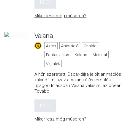
18:00
Mikor lesz még műsoron?
Vaiana
Akció
Animáció
Családi
Fantasztikus
Kaland
Musical
Vígjáték
A hőn szeretett, Oscar-díjra jelölt animációs
kalandfilm, azaz a Vaiana élőszereplős
újragondolásában Vaiana válaszol az óceán
…
Tovább
19:00
Mikor lesz még műsoron?