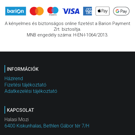
A kényelmes és biztonságos online fizetést a Barion Payment
Zrt. biztosítja.
MNB engedély száma: H-EN-I-1064/2013.
INFORMÁCIÓK
Házirend
Fizetési tájékoztató
Adatkezelési tájékoztató
KAPCSOLAT
Halasi Mozi
6400 Kiskunhalas, Bethlen Gábor tér 7/H