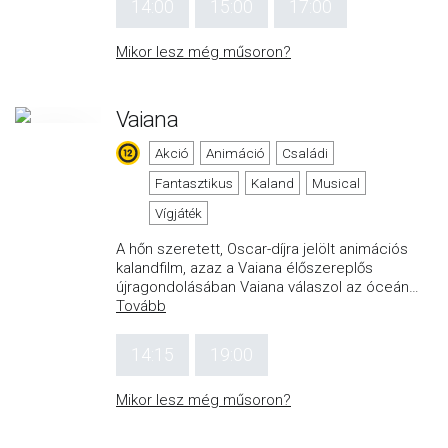
14:00
15:00
17:00
Mikor lesz még műsoron?
Vaiana
Akció
Animáció
Családi
Fantasztikus
Kaland
Musical
Vígjáték
A hőn szeretett, Oscar-díjra jelölt animációs
kalandfilm, azaz a Vaiana élőszereplős
újragondolásában Vaiana válaszol az óceán
…
Tovább
14:15
19:00
Mikor lesz még műsoron?