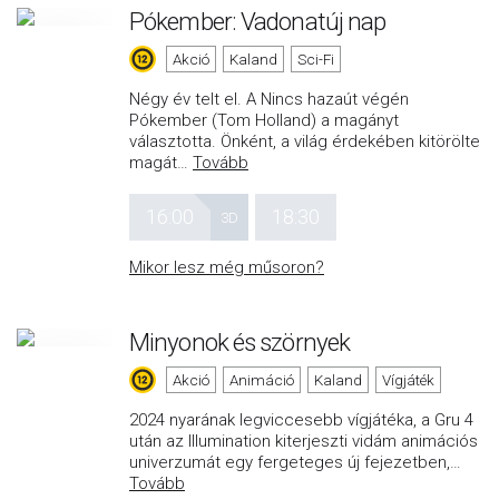
Pókember: Vadonatúj nap
Akció
Kaland
Sci-Fi
Négy év telt el. A Nincs hazaút végén
Pókember (Tom Holland) a magányt
választotta. Önként, a világ érdekében kitörölte
magát
…
Tovább
16:00
18:30
3D
Mikor lesz még műsoron?
Minyonok és szörnyek
Akció
Animáció
Kaland
Vígjáték
2024 nyarának legviccesebb vígjátéka, a Gru 4
után az Illumination kiterjeszti vidám animációs
univerzumát egy fergeteges új fejezetben,
…
Tovább