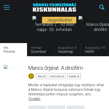
Jegyelővétel
Terminátor 2. - Az ítélet
Mancs őrjára
napja - 35. évforduló
dínófilm
Ma
Holnap
Augusztus 9.
Augusztus 10.
Péntek
Szombat
Vasárnap
Hétfő
Mancs őrjárat: A dínófilm
Akció
Animáció
Kaland
Miután a hajójukat elragadja egy rejtélyes vihar,
a Mancs őrjárat kutyusai zátonyra futnak egy
feltérképezetlen trópusi szigeten, ami
…
Tovább