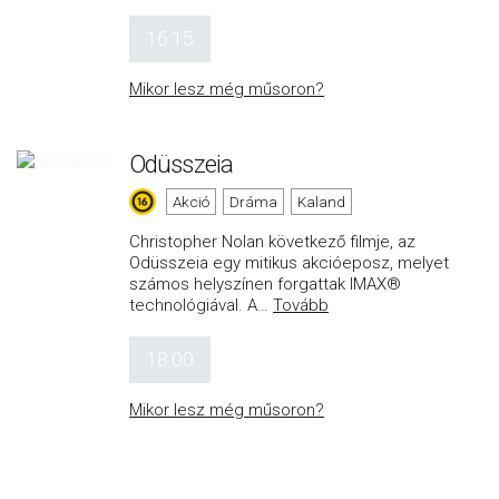
16:15
Mikor lesz még műsoron?
Odüsszeia
Akció
Dráma
Kaland
Christopher Nolan következő filmje, az
Odüsszeia egy mitikus akcióeposz, melyet
számos helyszínen forgattak IMAX®
technológiával. A
…
Tovább
18:00
Mikor lesz még műsoron?