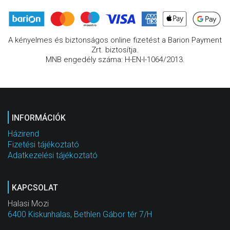
A kényelmes és biztonságos online fizetést a Barion Payment
Zrt. biztosítja.
MNB engedély száma: H-EN-I-1064/2013.
INFORMÁCIÓK
Házirend
Fizetési tájékoztató
Adatkezelési tájékoztató
KAPCSOLAT
Halasi Mozi
6400 Kiskunhalas, Bethlen Gábor tér 7/H