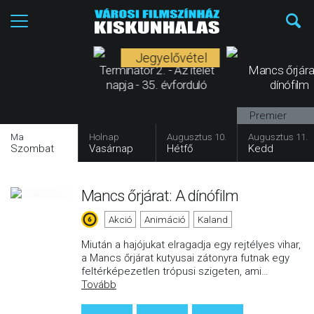
Jegyelővétel
Terminátor 2. - Az ítélet
Mancs őrjára
napja - 35. évforduló
dínófilm
Premier
Ma
Holnap
Augusztus 10.
Augusztus 11.
Szombat
Vasárnap
Hétfő
Kedd
Mancs őrjárat: A dínófilm
Akció
Animáció
Kaland
Miután a hajójukat elragadja egy rejtélyes vihar,
a Mancs őrjárat kutyusai zátonyra futnak egy
feltérképezetlen trópusi szigeten, ami
…
Tovább