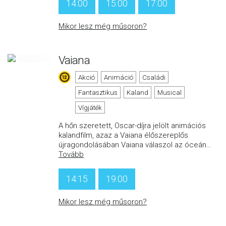
14:00
15:00
17:00
Mikor lesz még műsoron?
Vaiana
Akció
Animáció
Családi
Fantasztikus
Kaland
Musical
Vígjáték
A hőn szeretett, Oscar-díjra jelölt animációs
kalandfilm, azaz a Vaiana élőszereplős
újragondolásában Vaiana válaszol az óceán
…
Tovább
14:15
19:00
Mikor lesz még műsoron?