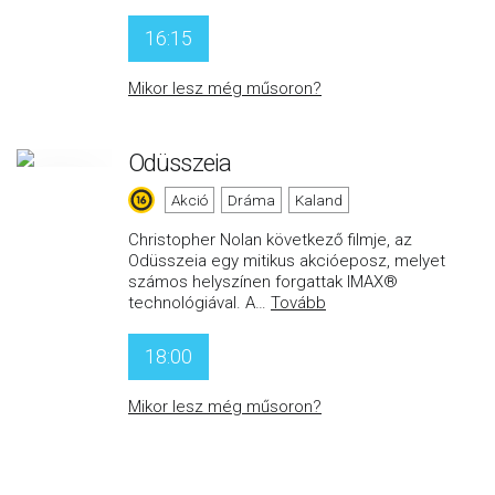
16:15
Mikor lesz még műsoron?
Odüsszeia
Akció
Dráma
Kaland
Christopher Nolan következő filmje, az
Odüsszeia egy mitikus akcióeposz, melyet
számos helyszínen forgattak IMAX®
technológiával. A
…
Tovább
18:00
Mikor lesz még műsoron?