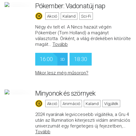
Pókember: Vadonatúj nap
Akció
Kaland
Sci-Fi
Négy év telt el. A Nincs hazaút végén
Pókember (Tom Holland) a magányt
választotta. Önként, a világ érdekében kitörölte
magát
…
Tovább
16:00
18:30
3D
Mikor lesz még műsoron?
Minyonok és szörnyek
Akció
Animáció
Kaland
Vígjáték
2024 nyarának legviccesebb vígjátéka, a Gru 4
után az Illumination kiterjeszti vidám animációs
univerzumát egy fergeteges új fejezetben,
…
Tovább