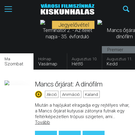
Jegyelővétel
Terminátor 2. - Az ítélet
Mancs őrjára
napja - 35. évforduló
dínófilm
Premier
Ma
Holnap
Augusztus 10.
Augusztus 11.
Szombat
Vasárnap
Hétfő
Kedd
Mancs őrjárat: A dínófilm
Akció
Animáció
Kaland
Miután a hajójukat elragadja egy rejtélyes vihar,
a Mancs őrjárat kutyusai zátonyra futnak egy
feltérképezetlen trópusi szigeten, ami
…
Tovább