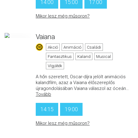
14:00
15:00
17:00
Mikor lesz még műsoron?
Vaiana
Akció
Animáció
Családi
Fantasztikus
Kaland
Musical
Vígjáték
A hőn szeretett, Oscar-díjra jelölt animációs
kalandfilm, azaz a Vaiana élőszereplős
újragondolásában Vaiana válaszol az óceán
…
Tovább
14:15
19:00
Mikor lesz még műsoron?