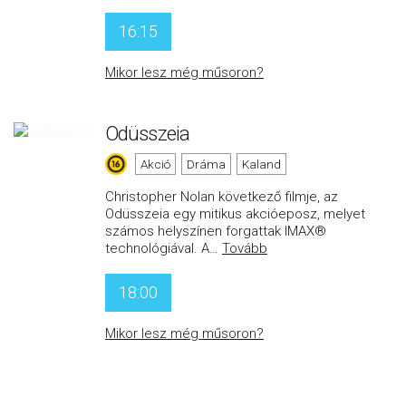
16:15
Mikor lesz még műsoron?
Odüsszeia
Akció
Dráma
Kaland
Christopher Nolan következő filmje, az
Odüsszeia egy mitikus akcióeposz, melyet
számos helyszínen forgattak IMAX®
technológiával. A
…
Tovább
18:00
Mikor lesz még műsoron?