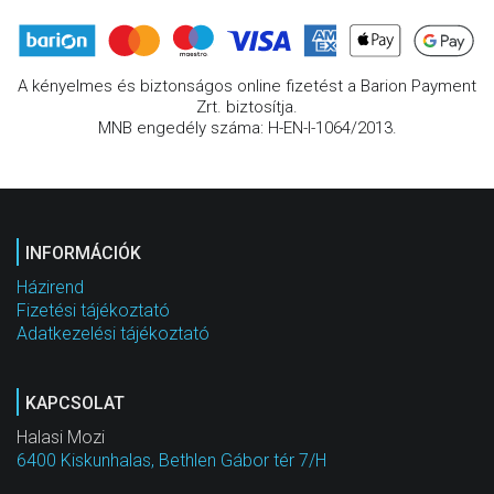
A kényelmes és biztonságos online fizetést a Barion Payment
Zrt. biztosítja.
MNB engedély száma: H-EN-I-1064/2013.
INFORMÁCIÓK
Házirend
Fizetési tájékoztató
Adatkezelési tájékoztató
KAPCSOLAT
Halasi Mozi
6400 Kiskunhalas, Bethlen Gábor tér 7/H