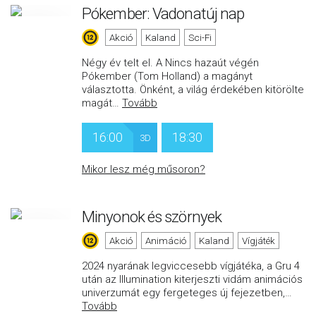
Pókember: Vadonatúj nap
Akció
Kaland
Sci-Fi
Négy év telt el. A Nincs hazaút végén
Pókember (Tom Holland) a magányt
választotta. Önként, a világ érdekében kitörölte
magát
…
Tovább
16:00
18:30
3D
Mikor lesz még műsoron?
Minyonok és szörnyek
Akció
Animáció
Kaland
Vígjáték
2024 nyarának legviccesebb vígjátéka, a Gru 4
után az Illumination kiterjeszti vidám animációs
univerzumát egy fergeteges új fejezetben,
…
Tovább