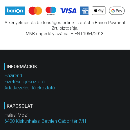
A kényelmes és biztonságos online fizetést a Barion Payment
Zrt. biztosítja.
MNB engedély száma: H-EN-I-1064/2013.
INFORMÁCIÓK
Házirend
Fizetési tájékoztató
Adatkezelési tájékoztató
KAPCSOLAT
Halasi Mozi
6400 Kiskunhalas, Bethlen Gábor tér 7/H