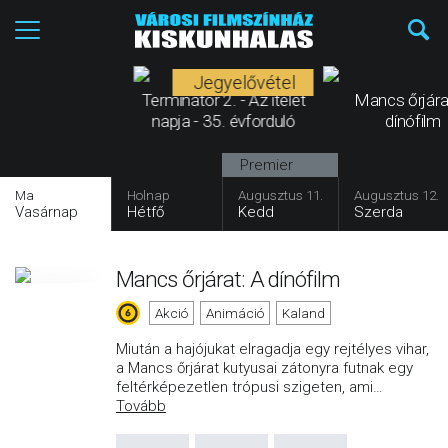
Jegyelővétel
Terminátor 2. - Az ítélet
Mancs őrjára
napja - 35. évforduló
dínófilm
Premier
Ma
Holnap
Augusztus 11.
Augusztus 12.
Vasárnap
Hétfő
Kedd
Szerda
Mancs őrjárat: A dínófilm
Akció
Animáció
Kaland
Miután a hajójukat elragadja egy rejtélyes vihar,
a Mancs őrjárat kutyusai zátonyra futnak egy
feltérképezetlen trópusi szigeten, ami
…
Tovább