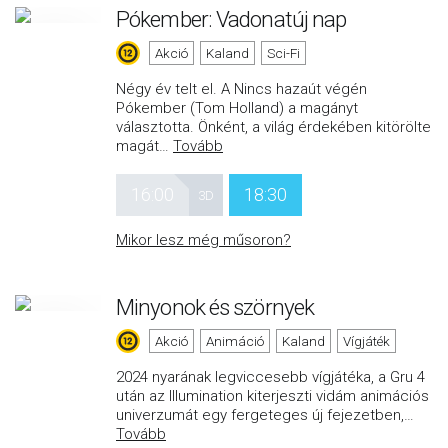
Pókember: Vadonatúj nap
Akció
Kaland
Sci-Fi
Négy év telt el. A Nincs hazaút végén
Pókember (Tom Holland) a magányt
választotta. Önként, a világ érdekében kitörölte
magát
…
Tovább
16:00
18:30
3D
Mikor lesz még műsoron?
Minyonok és szörnyek
Akció
Animáció
Kaland
Vígjáték
2024 nyarának legviccesebb vígjátéka, a Gru 4
után az Illumination kiterjeszti vidám animációs
univerzumát egy fergeteges új fejezetben,
…
Tovább