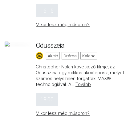
16:15
Mikor lesz még műsoron?
Odüsszeia
Akció
Dráma
Kaland
Christopher Nolan következő filmje, az
Odüsszeia egy mitikus akcióeposz, melyet
számos helyszínen forgattak IMAX®
technológiával. A
…
Tovább
18:00
Mikor lesz még műsoron?