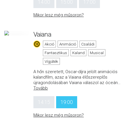
14:00
15:00
17:00
Mikor lesz még műsoron?
Vaiana
Akció
Animáció
Családi
Fantasztikus
Kaland
Musical
Vígjáték
A hőn szeretett, Oscar-díjra jelölt animációs
kalandfilm, azaz a Vaiana élőszereplős
újragondolásában Vaiana válaszol az óceán
…
Tovább
14:15
19:00
Mikor lesz még műsoron?