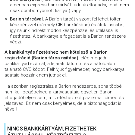
american express bankkártyát tudunk elfogadni, tehát nem
csak dombornyomott kártyát) vagy
Barion tárcával.
A Barion tárcát viszont fel lehet tölteni
készpénzzel (bármely CIB bankfiókban) és átutalással is,
így nálunk indirekt módon készpénzzel és utalással is
fizethetsz. A bankkártya elfogadást is a Barion rendszere
végzi.
A bankkártyás fizetéshez nem kötelező a Barion
regisztráció (Barion tárca nyitása)
, elég megadni
bankkártyád számát, a lejárati dátumot és a hátoldalon
található CVC kódot. Felhívjuk figyelmedet, hogy bankkártya
adataid hozzánk nem jutnak el.
Ha azonban regisztrálsz a Barion rendszerbe, soha többé
nem kell begépelned a kártyaadataid egyetlen Barion
elfogadóhelyen sem, a fizetéshez elég az e-mail címed és
jelszavad. Ez nem csak kényelmes, de a biztonságodat is
növeli!
NINCS BANKKÁRTYÁM, FIZETHETEK