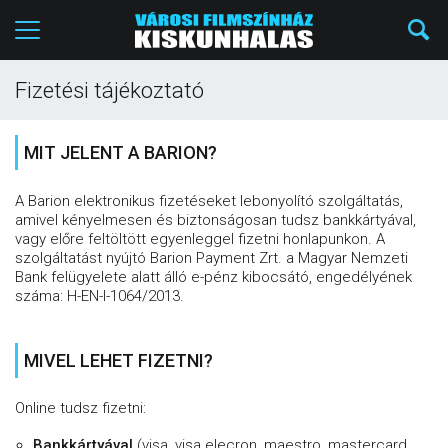
Fizetési tájékoztató
MIT JELENT A BARION?
A Barion elektronikus fizetéseket lebonyolító szolgáltatás,
amivel kényelmesen és biztonságosan tudsz bankkártyával,
vagy előre feltöltött egyenleggel fizetni honlapunkon. A
szolgáltatást nyújtó Barion Payment Zrt. a Magyar Nemzeti
Bank felügyelete alatt álló e-pénz kibocsátó, engedélyének
száma: H-EN-I-1064/2013.
MIVEL LEHET FIZETNI?
Online tudsz fizetni:
Bankkártyával
(visa, visa elecron, maestro, mastercard,