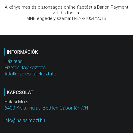
A kényelmes és biztonságos online fizetést a Barion Payment
Zrt. biztosítja.
MNB engedély száma: H-EN-I-1064/2013.
INFORMÁCIÓK
Házirend
Fizetési tájékoztató
Adatkezelési tájékoztató
KAPCSOLAT
Halasi Mozi
6400 Kiskunhalas, Bethlen Gábor tér 7/H
info@halasimozi.hu