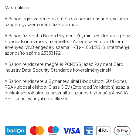
Maximálisan.
A Barion egy szuperkorszerű és szuperbiztonságos, valamint
szuperegyszerű online fizetési mód.
A Barion fizetést a Barion Payment Zrt, mint elektronikus pénz
kibocsátó intézmény üzemelteti. Az egész Európai Unióra
érvényes MNB engedély száma H-EN-I-1064/2013, intézményi
azonosító száma 25353192.
A Barion rendszere megfelel PCI-DSS, azaz Payment Card
Industry Data Security Standards követelményeinek!
A Barion rendszere a Symantec által kibocsátott, 2048-bites
RSA kulccsal ellátott, Class 3 EV (Extended Validation) azaz a
bankok weboldalain is használttal azonos biztonságot nyújtó
SSL tanúsítvánnyal rendelkezik.